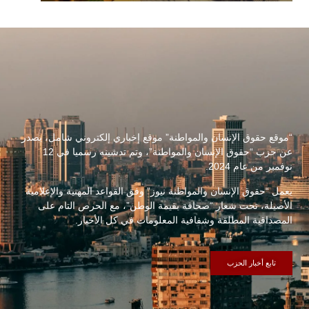
“موقع حقوق الإنسان والمواطنة” موقع إخباري إلكتروني شامل، يصدر
عن حزب “حقوق الإنسان والمواطنة”، وتم تدشينه رسميا في 12
نوفمبر من عام 2024.
يعمل “حقوق الإنسان والمواطنة نيوز” وفق القواعد المهنية والإعلامية
الأصيلة، تحت شعار “صحافة بقيمة الوطن”، مع الحرص التام على
المصداقية المطلقة وشفافية المعلومات في كل الأخبار.
تابع أخبار الحزب