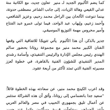
كما يضم الألبوم الجديد لـ منير تعاون جديد، مع الكاتبة منة
عدلي القيعي وهالة الزيات، إلى جانب الشاعر مصطفى حدوتة،
بينما تنوعت الألحان بين الراحل محمد رحيم، وعزيز الشافعي،
وأحمد زعيم، وإيهاب عبد الواحد، فيما تولى عمرو عبد الفتاح
وأمير محروس مهمة التوزيع الموسيقي.
جدير بالذكر، أن هذا الألبوم يأتي تتويجًا للاتفاقية التي وقعها
الفنان الكبير محمد منير مع مجموعة روتانا بحضور سالم
الهندي رئيس مجلس الإدارة والرئيس التنفيذي، وأسامة رشدي
المدير التنفيذي للشؤون الفنية بالقاهرة، في خطوة تُعزز
مسيرته الفنية التي تمتد لأكثر من أربعة عقود.
وقد اعرب الكينج محمد منير، عن سعادته بهذه الخطوة قائلاً:
“سعيد جدا بانضمامي إلى روتانا، وأثق أن هذه الشراكة ستثمر
عن أعمال تليق بجمهوري الحبيب في مصر والعالم العربي
وأعد الجماهير بمفاجآت قريبة وسأكون دائما عند حسن