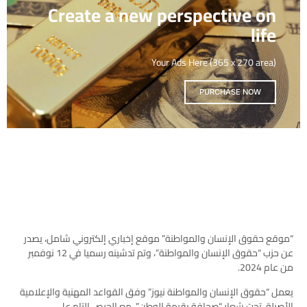
Create a new perspective on
life
Your Ads Here (365 x 270 area)
PURCHASE NOW
“موقع حقوق الإنسان والمواطنة” موقع إخباري إلكتروني شامل، يصدر
عن حزب “حقوق الإنسان والمواطنة”، وتم تدشينه رسميا في 12 نوفمبر
من عام 2024.
يعمل “حقوق الإنسان والمواطنة نيوز” وفق القواعد المهنية والإعلامية
الأصيلة، تحت شعار “صحافة بقيمة الوطن”، مع الحرص التام على