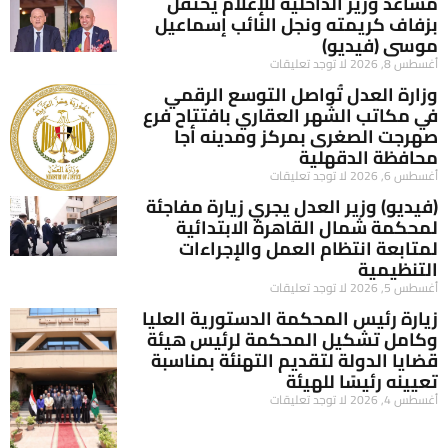
مساعد وزير الداخلية للإعلام يحتفل
بزفاف كريمته ونجل النائب إسماعيل
موسى (فيديو)
أغسطس 8, 2026
لا توجد تعليقات
وزارة العدل تُواصل التوسع الرقمي
في مكاتب الشهر العقاري بافتتاح فرع
صهرجت الصغرى بمركز ومدينه أجا
محافظة الدقهلية
أغسطس 6, 2026
لا توجد تعليقات
(فيديو) وزير العدل يجري زيارة مفاجئة
لمحكمة شمال القاهرة الابتدائية
لمتابعة انتظام العمل والإجراءات
التنظيمية
أغسطس 5, 2026
لا توجد تعليقات
زيارة رئيس المحكمة الدستورية العليا
وكامل تشكيل المحكمة لرئيس هيئة
قضايا الدولة لتقديم التهنئة بمناسبة
تعيينه رئيسًا للهيئة
أغسطس 4, 2026
لا توجد تعليقات