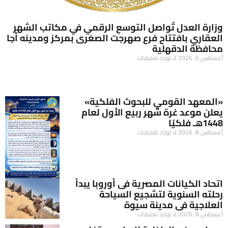
وزارة العدل تُواصل التوسع الرقمي في مكاتب الشهر
العقاري بافتتاح فرع صهرجت الصغرى بمركز ومدينه أجا
محافظة الدقهلية
أغسطس 6, 2026
لا توجد تعليقات
«المعهد القومي للبحوث الفلكية»
يعلن موعد غرة شهر ربيع الأول لعام
1448هـ فلكيًا
أغسطس 8, 2026
لا توجد تعليقات
اتحاد الكيانات المصرية فى أوروبا يبدأ
رحلته السنوية لتشجيع السياحة
العلاجية فى مدينة سيوة
أغسطس 8, 2026
لا توجد تعليقات