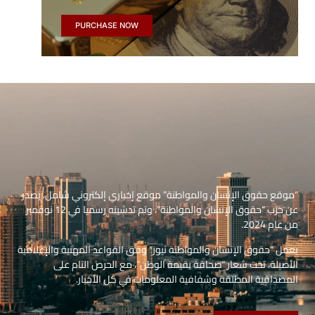
PURCHASE NOW
“موقع حقوق الإنسان والمواطنة” موقع إخباري إلكتروني شامل، يصدر
عن حزب “حقوق الإنسان والمواطنة”، وتم تدشينه رسميا في 12 نوفمبر
من عام 2024.
يعمل “حقوق الإنسان والمواطنة نيوز” وفق القواعد المهنية والإعلامية
الأصيلة، تحت شعار “صحافة بقيمة الوطن”، مع الحرص التام على
المصداقية المطلقة وشفافية المعلومات في كل الأخبار.