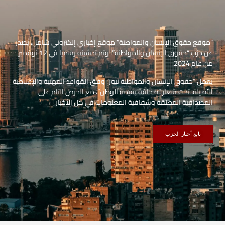
“موقع حقوق الإنسان والمواطنة” موقع إخباري إلكتروني شامل، يصدر
عن حزب “حقوق الإنسان والمواطنة”، وتم تدشينه رسميا في 12 نوفمبر
من عام 2024.
يعمل “حقوق الإنسان والمواطنة نيوز” وفق القواعد المهنية والإعلامية
الأصيلة، تحت شعار “صحافة بقيمة الوطن”، مع الحرص التام على
المصداقية المطلقة وشفافية المعلومات في كل الأخبار.
تابع أخبار الحزب