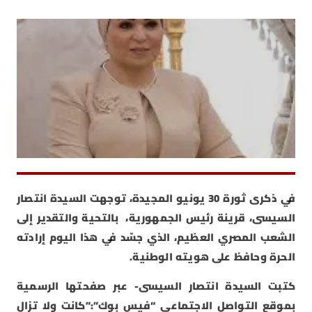
في ذكرى ثورة 30 يونيو المجيدة، توجهت السيدة انتصار
السيسى، قرينة رئيس الجمهورية، بالتحية والتقدير إلى
الشعب المصري العظيم، الذي جسّد في هذا اليوم إرادته
الحرة وحافظ على هويته الوطنية.
كتبت السيدة انتصار السيسى- عبر صفحتها الرسمية
بموقع التواصل الاجتماعى “فيس بوك”:”كانت ولا تزال