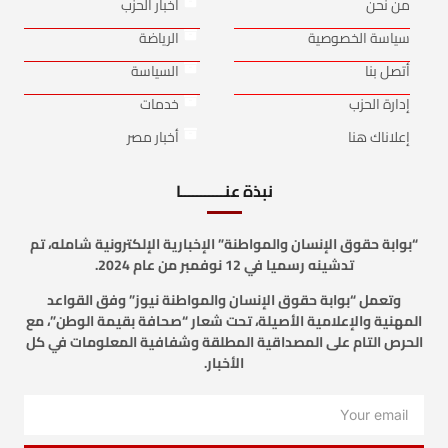
من نحن
أخبار الحزب
سياسة الخصوصية
الرياضة
أتصل بنا
السياسة
إدارة الحزب
خدمات
إعلاناك هنا
أخبار مصر
نبذة عنـــــــــــا
“بوابة حقوق الإنسان والمواطنة” الإخبارية الإلكترونية شامله، تم
تدشينه رسميا في 12 نوفمبر من عام 2024.
وتعمل “بوابة حقوق الإنسان والمواطنة نيوز” وفق القواعد
المهنية والإعلامية الأصيلة، تحت شعار “صحافة بقيمة الوطن”، مع
الحرص التام على المصداقية المطلقة وشفافية المعلومات في كل
الأخبار.