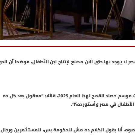
ر لا يوجد بها حتى الآن مصنع لإنتاج لبن الأطفال، موضحا أن الدو
وأوضح الرئيس السيسي، خلال كلمته ضمن فعاليات موسم حصاد القمح لهذا العام 2025، قائلا: “معقول بعد كل ده
الأطفال في مصر وأستورده؟!”.
، أنا بقول الكلام ده مش للحكومة بس، للمستثمرين ورجال