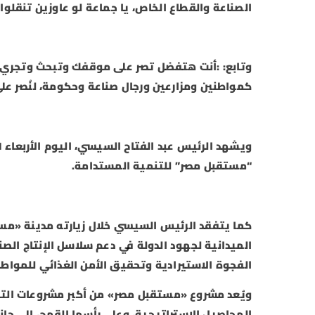
الصناعة والقطاع الخاص، يا جماعة لو عاوزين تنق
وتابع: :أنت هتفضل تصر على موقفك وتبحث وتجري لحد
كمواطنين ومزارعين ورجال صناعة وحكومة، لنُصر على 
“مستقبل مصر” للتنمية المستدامة.
كما يتفقد الرئيس السيسي خلال زيارته مدينة «مست
الميدانية لجهود الدولة في دعم سلاسل الإنتاج الصن
الفجوة الاستيرادية وتحقيق الأمن الغذائي للمواطن
ويُعد مشروع «مستقبل مصر» من أكبر مشروعات التوس
المحاصيل الاستراتيجية، وعلى رأسها القمح، إلى جا