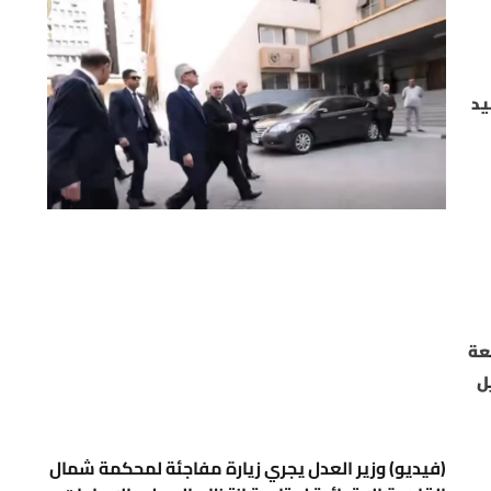
يد
عة
ل
(فيديو) وزير العدل يجري زيارة مفاجئة لمحكمة شمال