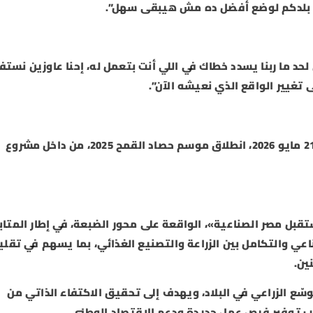
لوا بلدكم لوضع أفضل ده مش هيبقى سهل”.
 ما ربنا يسدد خطاك في اللي أنت بتعمل له، إحنا عاوزين نستف
تغيير الواقع الذي نعيشه الآن”.
ويشهد الرئيس عبد الفتاح السيسي، اليوم الأربعاء 21 مايو 2026، انطلاق موسم حصاد القمح 2025، من داخل مشروع
قبل مصر الصناعية»، الواقعة على محور الضبعة، في إطار المتاب
اعي والتكامل بين الزراعة والتصنيع الغذائي، بما يسهم في تقلي
ين.
ّع الزراعي في البلاد، ويهدف إلى تحقيق الاكتفاء الذاتي من
نب توفير فرص عمل جديدة ودعم الاقتصاد الوطني.