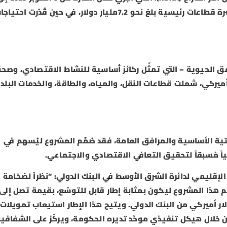
20 ديسمبر 2024، أن إجمالي الأضرار المباشرة في عشرة قطاعات رئيسية بلغ نحو 7.2مليار دولار، في حين قُدّرت احت
رافق الحيوية – التي تمثِّل ركائز أساسية للنشاط الاقتصادي، وصح
المحلية – بنحو 1.1 مليار دولار أميركي، شملت قطاعات النقل، والمياه، والطاقة، والخدمات البل
حتية الأساسية والمرافق العامة، فقد صُمِّم المشروع ليُسهم في
ً مُسبقاً لتحقيق التعافي الاقتصادي والاجتماعي.
لإقليمي لدائرة الشرق الأوسط في البنك الدولي: “نظراً لضخامة
ِّم هذا المشروع ليكون بمثابة إطار قابل للتوسّع، بقيمة تصل إلى
 مساهمة أولية قدرها 250 مليون دولار أميركي من البنك الدولي. ويتيح هذا الإطار استيعاب تمويلات
لال هيكل تنفيذي موحّد تديره الحكومة، ويركّز على الشفافية