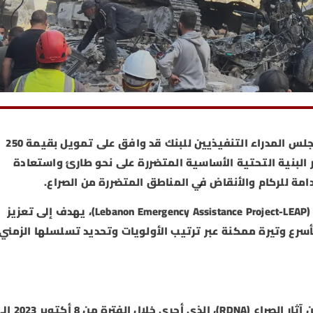
أعلن البنك الدولي في بيان صدر، اليوم الأربعاء، أن مجلس المدراء التنفيذيين للبنك قد وافق على تمويل بقيمة 250
ر البنية التحتية الأساسية المتضررة على نحو طارئ واستعادة
دامة للركام والأنقاض في المناطق المتضررة من الصراع.
وأشار البيان إلى أن مشروع المساعدة الطارئة للبنان (Lebanon Emergency Assistance Project-LEAP)، يهدف إلى تعزيز
بأسرع وتيرة ممكنة عبر ترتيب الأولويات وتحديد تسلسلها الزمني،
أظهر التقييم السريع للأضرار والاحتياجات الناجمة عن آثار الصراع (RDNA)، الذي أجري 