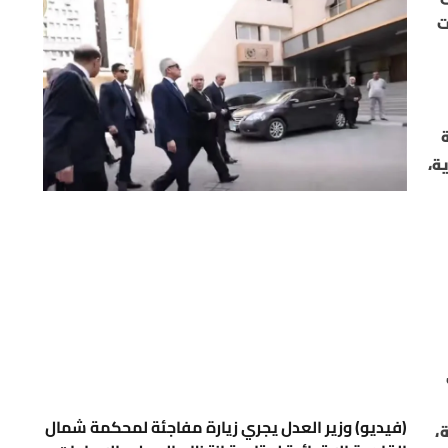
ياجات
ة
دية،
(فيديو) وزير العدل يجري زيارة مفاجئة لمحكمة شمال
،