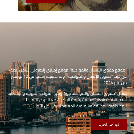
“موقع حقوق الإنسان والمواطنة” موقع إخباري إلكتروني شامل، يصدر
عن حزب “حقوق الإنسان والمواطنة”، وتم تدشينه رسميا في 12 نوفمبر
من عام 2024.
يعمل “حقوق الإنسان والمواطنة نيوز” وفق القواعد المهنية والإعلامية
الأصيلة، تحت شعار “صحافة بقيمة الوطن”، مع الحرص التام على
المصداقية المطلقة وشفافية المعلومات في كل الأخبار.
تابع أخبار الحزب