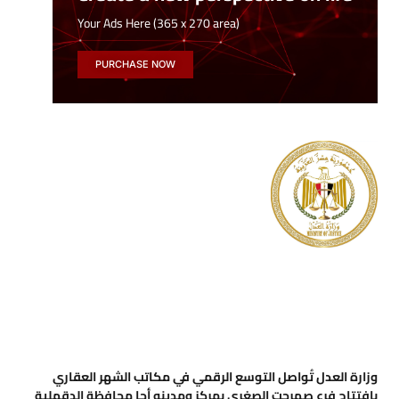
Your Ads Here (365 x 270 area)
PURCHASE NOW
وزارة العدل تُواصل التوسع الرقمي في مكاتب الشهر العقاري
بافتتاح فرع صهرجت الصغرى بمركز ومدينه أجا محافظة الدقهلية