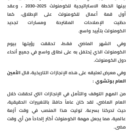
بينها الخطة الاستراتيجية للكومنولث 2025-2030 ، وعقد
أول قمة أعمال للكومنولث على الإطلاق، كما
حظيت الإصلاحات المقترحة ومسارات تجديد
الكومنولث بتأييد واسع.
وفي الشهر الماضي فقط، تحققت رؤيتها بيوم
الكومنولث الذي يُحتفل به على نطاق واسع في جميع أنحاء
دول الكومنولث.
وفي معرض تعليقه على هذه الإنجازات التاريخية، قال
الأمين
العام بوتشوي
:
من المهم التوقف والتأمل في الإنجازات التي تحققت خلال
العام الماضي. لقد كان عاماً حافلاً بالتغييرات الحقيقية،
حيث تحركنا بسرعة. توليت هذا المنصب في وقت أزمة
عالمية، مما يجعل مهمة الكومنولث أكثر إلحاحاً من أي وقت
مضى.