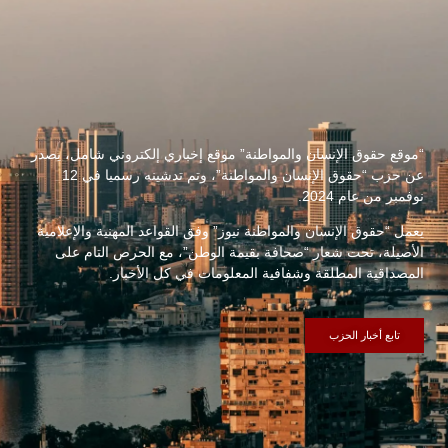
“موقع حقوق الإنسان والمواطنة” موقع إخباري إلكتروني شامل، يصدر
عن حزب “حقوق الإنسان والمواطنة”، وتم تدشينه رسميا في 12
نوفمبر من عام 2024.
يعمل “حقوق الإنسان والمواطنة نيوز” وفق القواعد المهنية والإعلامية
الأصيلة، تحت شعار “صحافة بقيمة الوطن”، مع الحرص التام على
المصداقية المطلقة وشفافية المعلومات في كل الأخبار.
تابع أخبار الحزب