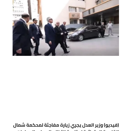
(فيديو) وزير العدل يجري زيارة مفاجئة لمحكمة شمال