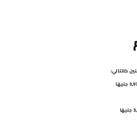
م
ين كالتالي: