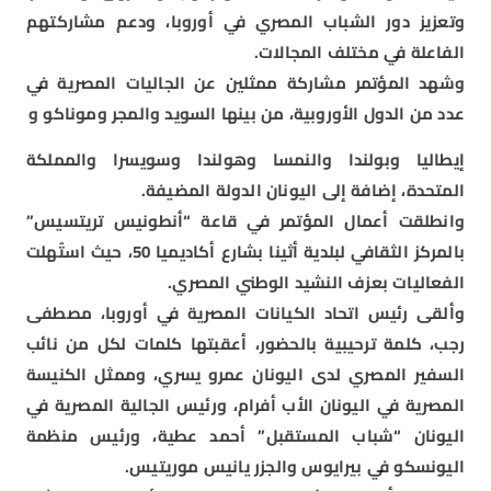
وتعزيز دور الشباب المصري في أوروبا، ودعم مشاركتهم
الفاعلة في مختلف المجالات.
وشهد المؤتمر مشاركة ممثلين عن الجاليات المصرية في
عدد من الدول الأوروبية، من بينها السويد والمجر وموناكو و
إيطاليا وبولندا والنمسا وهولندا وسويسرا والمملكة
المتحدة، إضافة إلى اليونان الدولة المضيفة.
وانطلقت أعمال المؤتمر في قاعة “أنطونيس تريتسيس”
بالمركز الثقافي لبلدية أثينا بشارع أكاديميا 50، حيث استُهلت
الفعاليات بعزف النشيد الوطني المصري.
وألقى رئيس اتحاد الكيانات المصرية في أوروبا، مصطفى
رجب، كلمة ترحيبية بالحضور، أعقبتها كلمات لكل من نائب
السفير المصري لدى اليونان عمرو يسري، وممثل الكنيسة
المصرية في اليونان الأب أفرام، ورئيس الجالية المصرية في
اليونان “شباب المستقبل” أحمد عطية، ورئيس منظمة
اليونسكو في بيرايوس والجزر يانيس موريتيس.