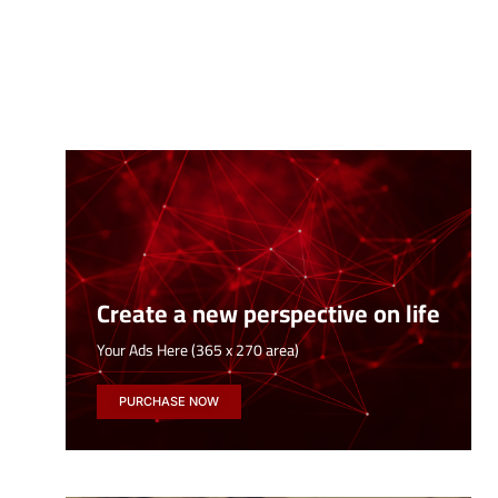
Create a new perspective on life
Your Ads Here (365 x 270 area)
PURCHASE NOW