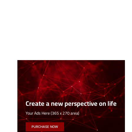
Create a new perspective on life
Your Ads Here (365 x 270 area)
PURCHASE NOW