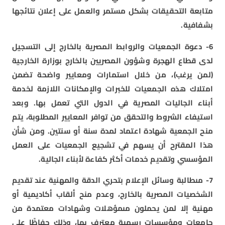
متابعة التحقيقات بشكل مستمر والعمل على إعلان نتائجها
بشفافية.
6- دعوة الجمعيات والروابط المصرية بالخارج إلى التسجيل
لدى قطاع الهجرة وشؤون المصريين بالخارج بوزارة الخارجية
(لمن يرغب)، من خلال استمارات ومعايير واضحة تضمن
امتلاك هذه الجمعيات للخبرات والإمكانات اللازمة لخدمة
أبناء الجاليات المصرية في الدول التي تعمل بها. وبعد
استيفاء الشروط والتحقق من توافر المعايير المطلوبة، يتم
منح الجمعية شهادة اعتماد لمدة سنة أو سنتين. ومن شأن
هذا المقترح أن يسهم في تشجيع الجمعيات على العمل
المؤسسي وتقديم خدمات أكثر كفاءة لأبناء الجالية.
7- مىطالبة وسائل الإعلام بتحري الدقة والمهنية عند تقديم
الشخصيات المصرية بالخارج، وعدم منح ألقاب أكاديمية أو
مهنية إلا لمن يحملون مىمؤهلات وشهادات معتمدة من
جامعات ومؤسسات رسمية معترف بها، وذلك حفاظًا على