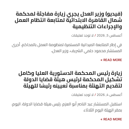
(فيديو) وزير العدل يجري زيارة مفاجئة لمحكمة
شمال القاهرة الابتدائية لمتابعة انتظام العمل
والإجراءات التنظيمية
أغسطس 5, 2026
لا توجد تعليقات
في إطار المتابعة الميدانية المستمرة لمنظومة العمل بالمحاكم، أجرى
المستشار محمود حلمي الشريف، وزير العدل،
READ MORE »
زيارة رئيس المحكمة الدستورية العليا وكامل
تشكيل المحكمة لرئيس هيئة قضايا الدولة
لتقديم التهنئة بمناسبة تعيينه رئيسًا للهيئة
أغسطس 4, 2026
لا توجد تعليقات
​استقبل المستشار عبد الناصر أبو العزم، رئيس هيئة قضايا الدولة، اليوم،
بمقر الهيئة اليوم الثلاثاء
READ MORE »