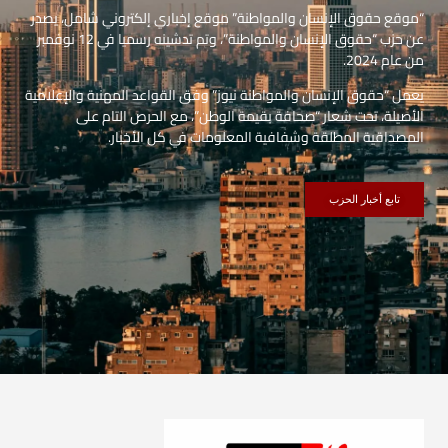
“موقع حقوق الإنسان والمواطنة” موقع إخباري إلكتروني شامل، يصدر
عن حزب “حقوق الإنسان والمواطنة”، وتم تدشينه رسميا في 12 نوفمبر
من عام 2024.
يعمل “حقوق الإنسان والمواطنة نيوز” وفق القواعد المهنية والإعلامية
الأصيلة، تحت شعار “صحافة بقيمة الوطن”، مع الحرص التام على
المصداقية المطلقة وشفافية المعلومات في كل الأخبار.
تابع أخبار الحزب