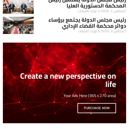
المحكمة الدستورية العليا
أغسطس 3, 2026
لا توجد تعليقات
رئيس مجلس الدولة يجتمع برؤساء
دوائر محكمة القضاء الإداري
أغسطس 3, 2026
لا توجد تعليقات
Create a new perspective on
life
Your Ads Here (365 x 270 area)
PURCHASE NOW