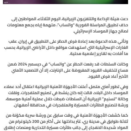
دعت هيئة الإذاعة والتلفزيون الإيرانية، اليوم الثلاثاء، المواطنين إلى
حذف تطبيق المراسلة الفورية “واتساب”، متهمة إياه بجمع معلومات
لصالح جهاز الموساد الإسرائيلي.
وتأتي هذه الدعوة بعد إعادة فرض الحظر على التطبيق في إيران، عقب
الغارات الإسرائيلية التي استهدفت مواقع داخل الأراضي الإيرانية، بحسب
ما أفادت به تقارير إعلامية محلية.
وكانت السلطات قد رفعت الحظر عن “واتساب” في ديسمبر 2024 ضمن
مساعٍ لتخفيف القيود المفروضة على الإنترنت، إلا أن التصعيد الأمني
الأخير أعاد فرض القيود.
وفي تطور أمني متصل، أعلنت الأجهزة الأمنية الإيرانية اعتقال أحد عملاء
الموساد داخل البلاد، قالت إنه كان ينشط في تصنيع المتفجرات. ونقلت
وكالة “تسنيم” الإيرانية أن السلطات ضبطت خلال عملية أمنية موسعة،
ورشة لتصنيع الطائرات المسيّرة والمتفجرات في محافظة أصفهان.
كما كشفت الأجهزة الأمنية في وقت سابق عن ورشة سرية مكوّنة من
ثلاثة طوابق في مدينة ري، عُثر بداخلها على أكثر من 200 كيلوغرام من
المواد شديدة الانفجار، إلى جانب طائرات مسيّرة انتحارية ومنصات إطلاق