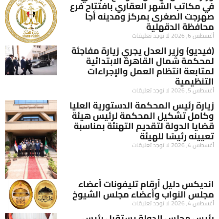
في مكاتب الشهر العقاري بافتتاح فرع
صهرجت الصغرى بمركز ومدينه أجا
محافظة الدقهلية
أغسطس 6, 2026
لا توجد تعليقات
(فيديو) وزير العدل يجري زيارة مفاجئة
لمحكمة شمال القاهرة الابتدائية
لمتابعة انتظام العمل والإجراءات
التنظيمية
أغسطس 5, 2026
لا توجد تعليقات
زيارة رئيس المحكمة الدستورية العليا
وكامل تشكيل المحكمة لرئيس هيئة
قضايا الدولة لتقديم التهنئة بمناسبة
تعيينه رئيسًا للهيئة
أغسطس 4, 2026
لا توجد تعليقات
انديكس دليل أرقام تليفونات أعضاء
مجلس النواب وأعضاء مجلس الشيوخ
أغسطس 4, 2026
لا توجد تعليقات
رئيس مجلس الدولة يستقبل رئيس