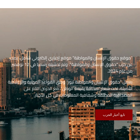
“موقع حقوق الإنسان والمواطنة” موقع إخباري إلكتروني شامل، يصدر
عن حزب “حقوق الإنسان والمواطنة”، وتم تدشينه رسميا في 12 نوفمبر
من عام 2024.
يعمل “حقوق الإنسان والمواطنة نيوز” وفق القواعد المهنية والإعلامية
الأصيلة، تحت شعار “صحافة بقيمة الوطن”، مع الحرص التام على
المصداقية المطلقة وشفافية المعلومات في كل الأخبار.
تابع أخبار الحزب