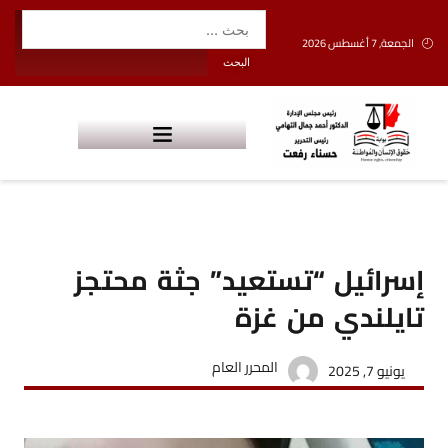
الجمعة, 7 أغسطس 2026
إسرائيل “تستعيد” جثة محتجز
تايلندي من غزة
المحرر العام
يونيو 7, 2025