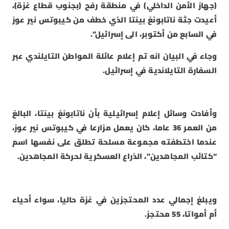
(جهاز الأمن الداخلي) في منطقة رفح (بجنوب قطاع غزة)،
أعيدت جثة ناتابونغ بينتا الذي خطف من كيبوتس نير عوز
في السابع من أكتوبر، الى إسرائيل”.
وجاء في البيان انه تم إعلام عائلة المواطن التايلندي عبر
السفارة التايلاندية في إسرائيل.
وأفادت وسائل إعلام إسرائيلية بأن ناتابونغ بينتا، البالغ
من العمر 36 عاما، كان يعمل مزارعا في كيبوتس نير عوز،
عندما اختطفته مجموعة مسلحة تطلق على نفسها اسم
“كتائب المجاهدين”، الذراع العسكرية لحركة المجاهدين.
ويبلغ إجمالي عدد المحتجزين في غزة حاليا، سواء أحياء
أم أمواتا، 55 محتجز.