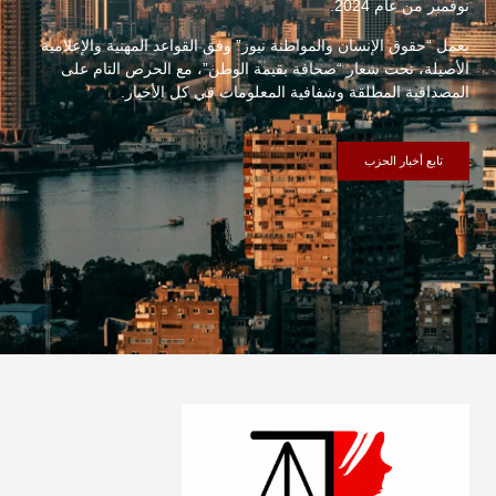
نوفمبر من عام 2024.
يعمل “حقوق الإنسان والمواطنة نيوز” وفق القواعد المهنية والإعلامية
الأصيلة، تحت شعار “صحافة بقيمة الوطن”، مع الحرص التام على
المصداقية المطلقة وشفافية المعلومات في كل الأخبار.
تابع أخبار الحزب