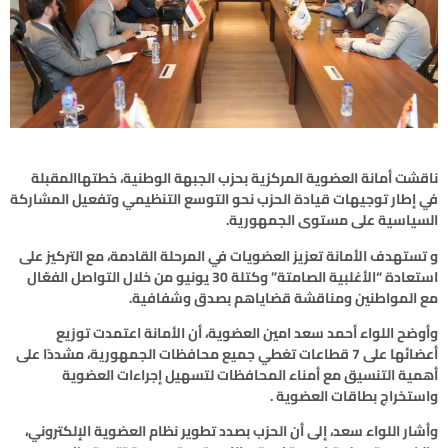
ناقشت أمانة العضوية المركزية بحزب الجبهة الوطنية، خطتهاالمقبلة
في إطار توجيهات قيادة الحزب نحو التوسع التنظيمي وتفعيل المشاركة
السياسية على مستوى الجمهورية.
و تستهدف الأمانة تعزيز العضويات في المرحلة القادمة، مع التركيز على
استعادة “الأغلبية الصامتة” وكتلة 30 يونيو من خلال التواصل الفعّال
مع المواطنين ومناقشة قضاياهم بصدق وشفافية.
وأوضح اللواء أحمد سعد امين العضوية، أن الأمانة اعتمدت توزيع
أعضائها على 7 قطاعات تغطي جميع محافظات الجمهورية، مشددًا على
أهمية التنسيق مع أمناء المحافظات لتسهيل إجراءات العضوية
واستخراج بطاقات العضوية .
وأشار اللواء سعد، إلى أن الحزب بصدد تطوير نظام العضوية الإلكتروني،