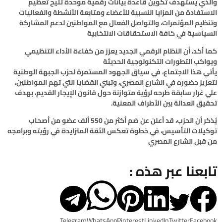
والذي يستهدف تكوين قاعدة بيانات رقمية موحدة تتيح تعظيم
الاستفادة من المزايا النسبية للأعضاء ومتابعة الأنشطة والفعاليات
وتنظيم المؤتمرات، والتواصل الفعال مع المواطنين لدعم المشاركة
السياسية في كافة الاستحقاقات الانتخابية
كما أكد، أن النظام الرقمي الجديد يعزز من كفاءة الأداء التنظيمي
ويواكب التطورات التكنولوجية الحديثة
يأتي هذا الاجتماع، في سياق الجهود المستمرة لحزب الجبهة الوطنية
لتعزيز حضوره في الشارع المصري، وتبني القضايا التي تهم المواطنين،
علي غرار سابقة طرحه لرؤية متوازنة حول قانون الإيجار القديم، بهدف
تحقيق العدالة بين الأطراف المعنية.
يُذكر أن الحزب، قد أعلن عن ضم أكثر من 550 ألف عضو من أصحاب
توكيلات التأسيس، في خطوة تعكس الثقة المتزايدة في رؤيته وبرامجه
من قبل الشارع المصري
تابعنا عبر هذه :
Telegram
WhatsApp
Pinterest
LinkedIn
Twitter
Facebook