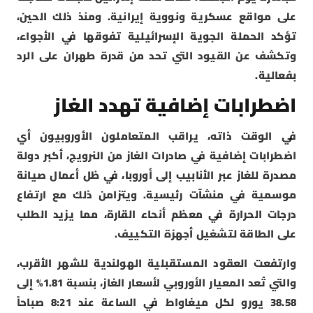
على مواقع عسكرية ونووية إيرانية. ومنذ ذلك الحين،
تؤكد الحملة الجوية الإسرائيلية تفوقها في الأجواء،
وتكشف عن القيود التي تحد من قدرة طهران على الرد
بفعالية.
اضطرابات إضافية تهدد الغاز
في الوقت ذاته، يراقب المتعاملون الأوروبيون أي
اضطرابات إضافية في صادرات الغاز من النرويج، أكبر دولة
مصدرة للغاز عبر الأنابيب إلى أوروبا، في ظل أعمال صيانة
موسمية في منشآت رئيسية. ويتزامن ذلك مع ارتفاع
درجات الحرارة في معظم أنحاء القارة، مما يزيد الطلب
على الطاقة لتشغيل أجهزة التكييف.
وارتفعت العقود المستقبلية الهولندية للشهر الأقرب،
والتي تُعد المعيار الأوروبي لأسعار الغاز، بنسبة 1.81% إلى
38.58 يورو لكل ميغاواط في الساعة عند 8:21 صباحاً