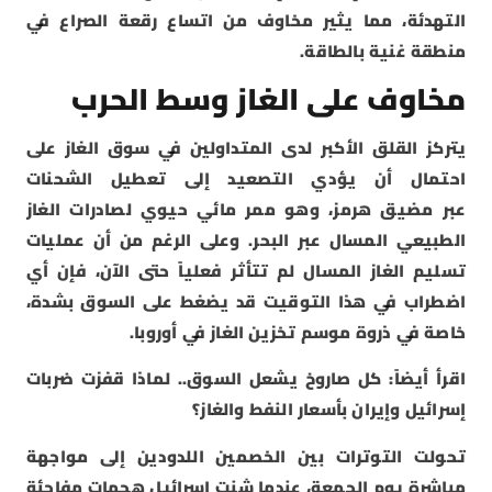
التهدئة، مما يثير مخاوف من اتساع رقعة الصراع في
منطقة غنية بالطاقة.
مخاوف على الغاز وسط الحرب
يتركز القلق الأكبر لدى المتداولين في سوق الغاز على
احتمال أن يؤدي التصعيد إلى تعطيل الشحنات
عبر مضيق هرمز، وهو ممر مائي حيوي لصادرات الغاز
الطبيعي المسال عبر البحر. وعلى الرغم من أن عمليات
تسليم الغاز المسال لم تتأثر فعلياً حتى الآن، فإن أي
اضطراب في هذا التوقيت قد يضغط على السوق بشدة،
خاصة في ذروة موسم تخزين الغاز في أوروبا.
اقرأ أيضاً: كل صاروخ يشعل السوق.. لماذا قفزت ضربات
إسرائيل وإيران بأسعار النفط والغاز؟
تحولت التوترات بين الخصمين اللدودين إلى مواجهة
مباشرة يوم الجمعة، عندما شنت إسرائيل هجمات مفاجئة