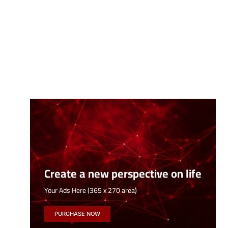
Create a new perspective on life
Your Ads Here (365 x 270 area)
PURCHASE NOW