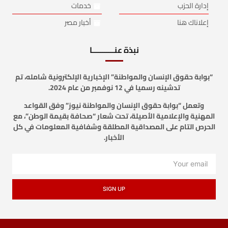
إدارة الحزب
خدمات
إعلاناك هنا
أخبار مصر
نبذة عنـــــــــــا
“بوابة حقوق الإنسان والمواطنة” الإخبارية الإلكترونية شامله، تم
تدشينه رسميا في 12 نوفمبر من عام 2024.
وتعمل “بوابة حقوق الإنسان والمواطنة نيوز” وفق القواعد
المهنية والإعلامية الأصيلة، تحت شعار “صحافة بقيمة الوطن”، مع
الحرص التام على المصداقية المطلقة وشفافية المعلومات في كل
الأخبار.
SIGN UP