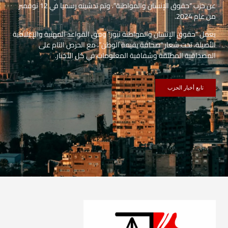
عن حزب “حقوق الإنسان والمواطنة”، وتم تدشينه رسميا في 12 نوفمبر
من عام 2024.
يعمل “حقوق الإنسان والمواطنة نيوز” وفق القواعد المهنية والإعلامية
الأصيلة، تحت شعار “صحافة بقيمة الوطن”، مع الحرص التام على
المصداقية المطلقة وشفافية المعلومات في كل الأخبار.
تابع أخبار الحزب