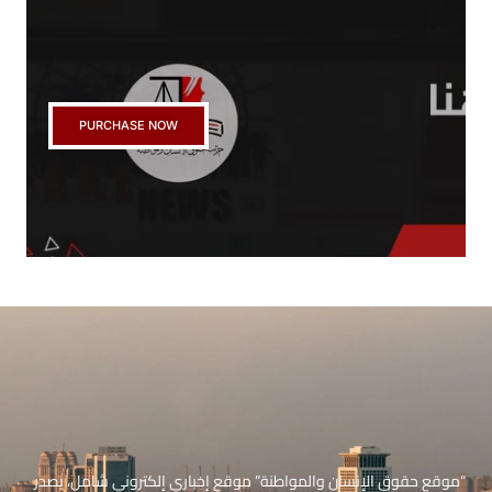
PURCHASE NOW
“موقع حقوق الإنسان والمواطنة” موقع إخباري إلكتروني شامل، يصدر