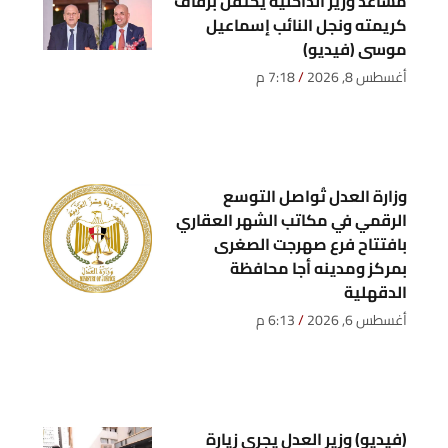
مساعد وزير الداخلية يحتفل بزفاف
كريمته ونجل النائب إسماعيل
موسى (فيديو)
أغسطس 8, 2026
7:18 م
وزارة العدل تُواصل التوسع
الرقمي في مكاتب الشهر العقاري
بافتتاح فرع صهرجت الصغرى
بمركز ومدينه أجا محافظة
الدقهلية
أغسطس 6, 2026
6:13 م
(فيديو) وزير العدل يجري زيارة