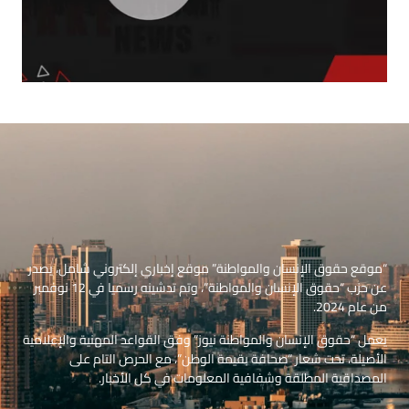
“موقع حقوق الإنسان والمواطنة” موقع إخباري إلكتروني شامل، يصدر
عن حزب “حقوق الإنسان والمواطنة”، وتم تدشينه رسميا في 12 نوفمبر
من عام 2024.
يعمل “حقوق الإنسان والمواطنة نيوز” وفق القواعد المهنية والإعلامية
الأصيلة، تحت شعار “صحافة بقيمة الوطن”، مع الحرص التام على
المصداقية المطلقة وشفافية المعلومات في كل الأخبار.