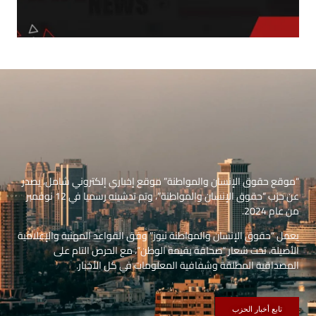
“موقع حقوق الإنسان والمواطنة” موقع إخباري إلكتروني شامل، يصدر
عن حزب “حقوق الإنسان والمواطنة”، وتم تدشينه رسميا في 12 نوفمبر
من عام 2024.
يعمل “حقوق الإنسان والمواطنة نيوز” وفق القواعد المهنية والإعلامية
الأصيلة، تحت شعار “صحافة بقيمة الوطن”، مع الحرص التام على
المصداقية المطلقة وشفافية المعلومات في كل الأخبار.
تابع أخبار الحزب