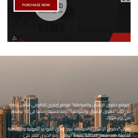
PURCHASE NOW
“موقع حقوق الإنسان والمواطنة” موقع إخباري إلكتروني شامل، يصدر
عن حزب “حقوق الإنسان والمواطنة”، وتم تدشينه رسميا في 12 نوفمبر
من عام 2024.
يعمل “حقوق الإنسان والمواطنة نيوز” وفق القواعد المهنية والإعلامية
الأصيلة، تحت شعار “صحافة بقيمة الوطن”، مع الحرص التام على