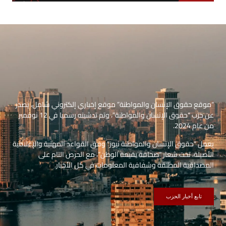
“موقع حقوق الإنسان والمواطنة” موقع إخباري إلكتروني شامل، يصدر
عن حزب “حقوق الإنسان والمواطنة”، وتم تدشينه رسميا في 12 نوفمبر
من عام 2024.
يعمل “حقوق الإنسان والمواطنة نيوز” وفق القواعد المهنية والإعلامية
الأصيلة، تحت شعار “صحافة بقيمة الوطن”، مع الحرص التام على
المصداقية المطلقة وشفافية المعلومات في كل الأخبار.
تابع أخبار الحزب