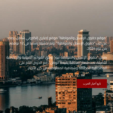
“موقع حقوق الإنسان والمواطنة” موقع إخباري إلكتروني شامل، يصدر
عن حزب “حقوق الإنسان والمواطنة”، وتم تدشينه رسميا في 12 نوفمبر
من عام 2024.
يعمل “حقوق الإنسان والمواطنة نيوز” وفق القواعد المهنية والإعلامية
الأصيلة، تحت شعار “صحافة بقيمة الوطن”، مع الحرص التام على
المصداقية المطلقة وشفافية المعلومات في كل الأخبار.
تابع أخبار الحزب