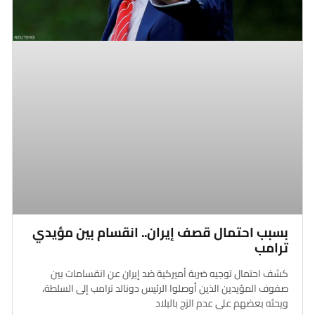
بسبب احتمال قصف إيران.. انقسام بين مؤيدي
ترامب
كشف احتمال توجيه ضربة أميركية ضد إيران عن انقسامات بين
صفوف المؤيدين الذين أوصلوا الرئيس دونالد ترامب إلى السلطة،
ويحثه بعضهم على عدم الزج بالبلاد