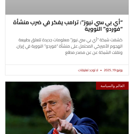
“أي بي سي نيوز”: ترامب يفكر في ضرب منشأة
“فوردو” النووية
كشفت شبكة “أي بي سي نيوز” معلومات جديدة تتعلق بطبيعة
الهجوم الأميركي المحتمل على منشأة “فوردو” النووية في إيران.
ونقلت الشبكة عن عن مصدر مطلع
يونيو 19, 2025
لا توجد تعليقات
العالم والسياسة